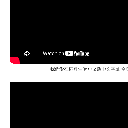
幸福讚! 18歲以下學童，
家中遇緊急變故，饑
餓時可至超商、八方雲
集、
梁社漢排骨及鬍鬚張
魯肉飯求助取餐。
我們愛在這裡生活 中文版中文字幕 全