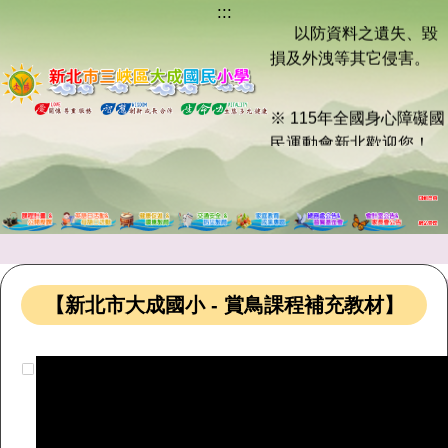
等資料登出或刪除，
:::
跳
以防資料之遺失、毀
到
損及外洩等其它侵害。
主
要
內
※ 115年全國身心障礙國
容
民運動會新北歡迎您！
區
5/23至5/26 為選手加
油！
※ 「長輩通行動作緩，
敬請愛護禮讓」
「車輛行經路口，慢下
【新北市大成國小 - 賞鳥課程補充教材】
來也是一種美德」
「不闖紅燈，不超速」
「車輛行經路口停讓」
※ 「幸福保衛站」保衛