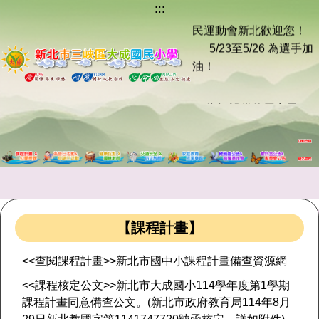
:::
跳
※ 115年全國身心障礙國
到
民運動會新北歡迎您！
主
5/23至5/26 為選手加
要
油！
內
容
※ 資訊設備使用完畢
區
後，
應將帳號與個人相關
等資料登出或刪除，
以防資料之遺失、毀
損及外洩等其它侵害。
【課程計畫】
※ 115年全國身心障礙國
民運動會新北歡迎您！
<<查閱課程計畫>>新北市國中小課程計畫備查資源網
5/23至5/26 為選手加
<<課程核定公文>>新北市大成國小114學年度第1學期
油！
課程計畫同意備查公文。(新北市政府教育局114年8月