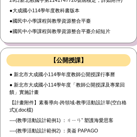
29日新北教國字第1141747720號函核定，詳如附件)
※ 「長輩通行動作緩，
●大成國小114學年度教科書版本
敬請愛護禮讓」
●國民中小學課程與教學資源整合平臺
「車輛行經路口，慢下
來也是一種美德」
●國民中小學課程與教學資源整合平臺介紹短片
「不闖紅燈，不超速」
「車輛行經路口停讓」
【公開授課】
※ 「幸福保衛站」保衛
幸福讚! 18歲以下學童，
● 新北市大成國小114學年度教師公開授課行事曆
家中遇緊急變故，饑
● 新北市大成國小114學年度「教師公開授課及專業回
餓時可至超商、八方雲
饋」實施計畫
集、
梁社漢排骨及鬍鬚張
【計畫附件】素養導向-跨領域-教學活動設計單(空白格
魯肉飯求助取餐。
式)(.doc檔)
----(教學活動設計範例1) ：ㄐㄧㄢˇ 塑護海愛思客
----(教學活動設計範例2) ：美崙 PAPAGO