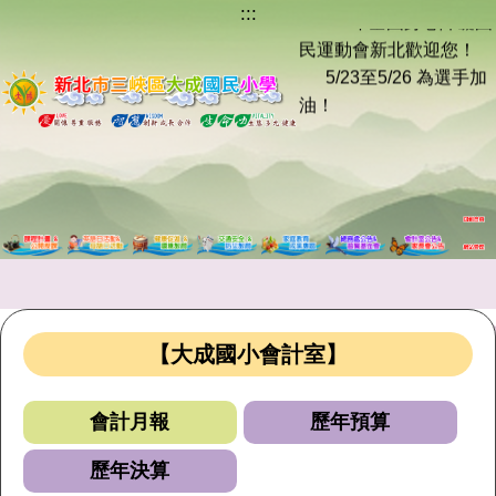
:::
跳
※ 115年全國身心障礙國
到
民運動會新北歡迎您！
主
5/23至5/26 為選手加
要
油！
內
容
※ 資訊設備使用完畢
區
後，
應將帳號與個人相關
等資料登出或刪除，
以防資料之遺失、毀
損及外洩等其它侵害。
【大成國小會計室】
※ 115年全國身心障礙國
民運動會新北歡迎您！
會計月報
歷年預算
5/23至5/26 為選手加
油！
歷年決算