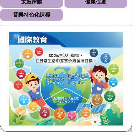
太鼓律動
健康促進
※ 「幸福保衛站」保衛
音樂特色化課程
幸福讚! 18歲以下學童，
家中遇緊急變故，饑
餓時可至超商、八方雲
集、
梁社漢排骨及鬍鬚張
魯肉飯求助取餐。