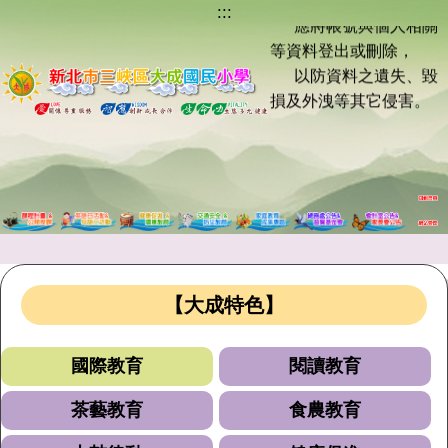
:::
跳
應將帳號與個人相關
到
等資料登出或刪除，
主
以防資料之遺失、毀
要
損及外洩等其它侵害。
內
容
※ 115年全國身心障礙國
區
民運動會新北歡迎您！
5/23至5/26 為選手加
油！
※ 「長輩通行動作緩，
【大成特色】
敬請愛護禮讓」
「車輛行經路口，慢下
國際教育
閱讀教育
來也是一種美德」
「不闖紅燈，不超速」
茶藝教育
食農教育
「車輛行經路口停讓」